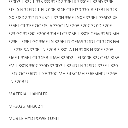
330D2 L 322 L 335 333 323D2 311F LRR 330F L 329D 329E
317-A N 326D2 L EL200B 314F CR E120 330-A 317B LN 323
GX 318D2 317 N 345D L 320N 336F LNXE 329F L 336D2 XE
335F LCR 313F GC 315-A 330C LN 320B 320C 320D 320E
323 GC 323GC E200B 314E LCR 315B L 330F OEM 325D MH
323E L 313F LGC 336F LN 329E LN OEMS 321D LCR 320B FM
LL 323E SA 320E LN 320B S 330-A LN 320B N 330F 320B L
316E L 315F LCR 345B II MH 329D2 L EL300B 322C FM 315B
FM L 330B 330C 330D 320D2 L 324D LN 329D2 323F L 320
L 317 GC 336D2 L XE 330C MH 345C MH 336FMHPU 326F
LN 320B U
MATERIAL HANDLER
MH3026 MH3024
MOBILE HYD POWER UNIT