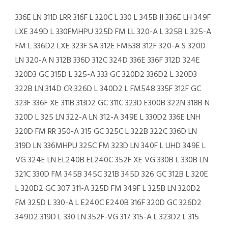
336E LN 311D LRR 316F L 320C L 330 L 345B II 336E LH 349F
LXE 349D L 330FMHPU 325D FM LL 320-A L 325B L 325-A
FM L 336D2 LXE 323F SA 312E FM538 312F 320-A S 320D
LN 320-A N 312B 336D 312C 324D 336E 336F 312D 324E
320D3 GC 315D L 325-A 333 GC 320D2 336D2 L 320D3
322B LN 314D CR 326D L 340D2 L FM548 335F 312F GC
323F 336F XE 311B 313D2 GC 311C 323D E300B 322N 318B N
320D L 325 LN 322-A LN 312-A 349E L 330D2 336E LNH
320D FM RR 350-A 315 GC 325C L 322B 322C 336D LN
319D LN 336MHPU 325C FM 323D LN 340F L UHD 349E L
VG 324E LN EL240B EL240C 352F XE VG 330B L 330B LN
321C 330D FM 345B 345C 321B 345D 326 GC 312B L 320E
L 320D2 GC 307 311-A 325D FM 349F L 325B LN 320D2
FM 325D L 330-A L E240C E240B 316F 320D GC 326D2
349D2 319D L 330 LN 352F-VG 317 315-A L 323D2 L 315