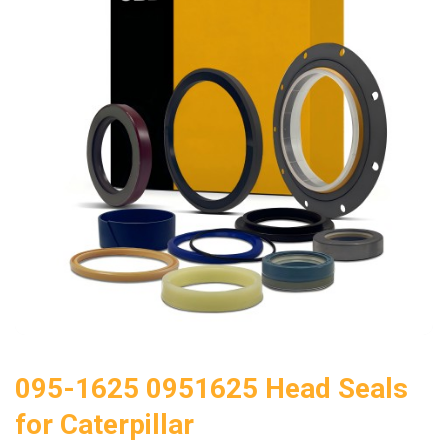
095-1625 0951625 Head Seals
for Caterpillar