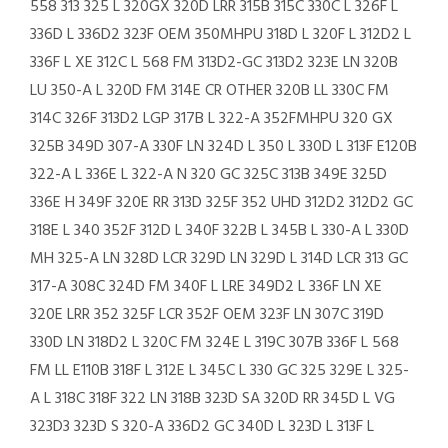
558 313 325 L 320GX 320D LRR 315B 315C 330C L 326F L
336D L 336D2 323F OEM 350MHPU 318D L 320F L 312D2 L
336F L XE 312C L 568 FM 313D2-GC 313D2 323E LN 320B
LU 350-A L 320D FM 314E CR OTHER 320B LL 330C FM
314C 326F 313D2 LGP 317B L 322-A 352FMHPU 320 GX
325B 349D 307-A 330F LN 324D L 350 L 330D L 313F E120B
322-A L 336E L 322-A N 320 GC 325C 313B 349E 325D
336E H 349F 320E RR 313D 325F 352 UHD 312D2 312D2 GC
318E L 340 352F 312D L 340F 322B L 345B L 330-A L 330D
MH 325-A LN 328D LCR 329D LN 329D L 314D LCR 313 GC
317-A 308C 324D FM 340F L LRE 349D2 L 336F LN XE
320E LRR 352 325F LCR 352F OEM 323F LN 307C 319D
330D LN 318D2 L 320C FM 324E L 319C 307B 336F L 568
FM LL E110B 318F L 312E L 345C L 330 GC 325 329E L 325-
A L 318C 318F 322 LN 318B 323D SA 320D RR 345D L VG
323D3 323D S 320-A 336D2 GC 340D L 323D L 313F L