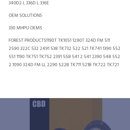
340D2 L 336D L 336E
OEM SOLUTIONS
330 MHPU OEMS
FOREST PRODUCTS1190T TK1051 1290T 324D FM 511
2590 322C 532 2491 538 TK732 522 521 TK741 1390 552
551 1190 TK751 TK752 2391 558 541 2 541 2390 548 552
2 1090 324D FM LL 2290 522B TK711 521B TK722 TK721