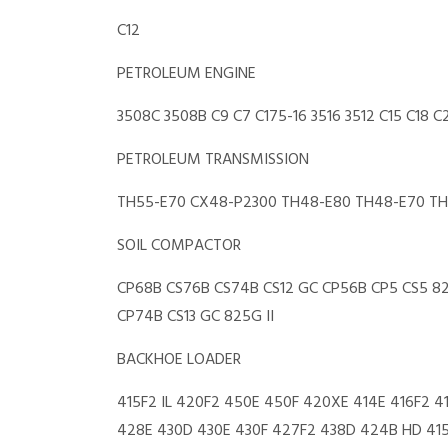
C12
PETROLEUM ENGINE
3508C 3508B C9 C7 C175-16 3516 3512 C15 C18 C
PETROLEUM TRANSMISSION
TH55-E70 CX48-P2300 TH48-E80 TH48-E70 TH3
SOIL COMPACTOR
CP68B CS76B CS74B CS12 GC CP56B CP5 CS5 825H
CP74B CS13 GC 825G II
BACKHOE LOADER
415F2 IL 420F2 450E 450F 420XE 414E 416F2 
428E 430D 430E 430F 427F2 438D 424B HD 41