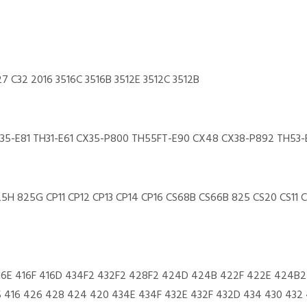
27 C32 2016 3516C 3516B 3512E 3512C 3512B
5-E81 TH31-E61 CX35-P800 TH55FT-E90 CX48 CX38-P892 TH53-
 825G CP11 CP12 CP13 CP14 CP16 CS68B CS66B 825 CS20 CS11 CS
416E 416F 416D 434F2 432F2 428F2 424D 424B 422F 422E 424B
5 416 426 428 424 420 434E 434F 432E 432F 432D 434 430 43