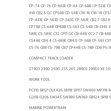
CP-74 CP-76 CP-663E CP-64 CP-68B CP-533E C
XW CB2.5 GC CP56B CD-54B CW-16 CW-14 CP54
CP-433E CP-563D CP-563C CP-563E CB2.7 CB2.
CP74B CS-64B CP68B CS-563 CS-54B CB-334E X
583E CS-583C C32 CP11 GC CB-64B CC2.7 CB-66B
CS44B CB4.4 CS-683E CB4.0 CP-56B CP-563 CS
CS-76 CB8 CS-79B CB7 CP44B CS-78B CD8 PS-3
COMPACT TRACK LOADER
279D3 299D 259D 255 265 289D3 299D3 XE 2
WORK TOOL
PC310 SR121 DLK426 SR118 SR117 SW460 MP318
G208 G206 SW345 SW380 SW360 GB124 SR18 S
MARINE POWERTRAIN