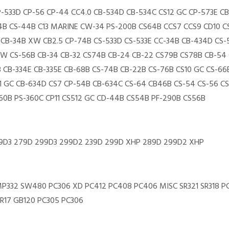
P-533D CP-56 CP-44 CC4.0 CB-534D CB-534C CS12 GC CP-573E CB
B CS-44B C13 MARINE CW-34 PS-200B CS64B CCS7 CCS9 CD10 CS
9 CB-34B XW CB2.5 CP-74B CS-533D CS-533E CC-34B CB-434D CS
W CS-56B CB-34 CB-32 CS74B CB-24 CB-22 CS79B CS78B CB-54 
 CB-334E CB-335E CB-68B CS-74B CB-22B CS-76B CS10 GC CS-66B
11 GC CB-634D CS7 CP-54B CB-634C CS-64 CB46B CS-54 CS-56 CS
60B PS-360C CP11 CS512 GC CD-44B CS54B PF-290B CS56B
59D3 279D 299D3 299D2 239D 299D XHP 289D 299D2 XHP
 MP332 SW480 PC306 XD PC412 PC408 PC406 MISC SR321 SR318 P
R17 GB120 PC305 PC306