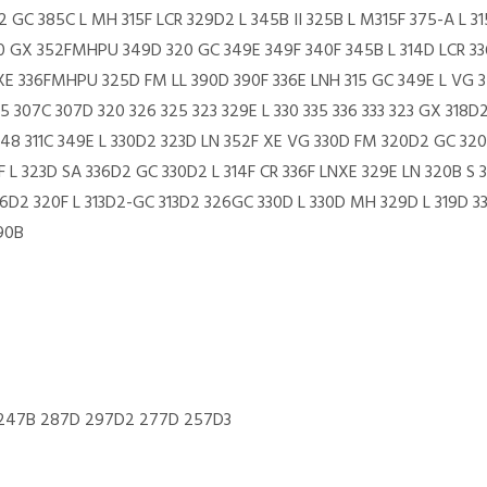
312 GC 385C L MH 315F LCR 329D2 L 345B II 325B L M315F 375-A L 
 320 GX 352FMHPU 349D 320 GC 349E 349F 340F 345B L 314D LCR 33
 XE 336FMHPU 325D FM LL 390D 390F 336E LNH 315 GC 349E L VG
307C 307D 320 326 325 323 329E L 330 335 336 333 323 GX 318D2
FM548 311C 349E L 330D2 323D LN 352F XE VG 330D FM 320D2 GC 3
F L 323D SA 336D2 GC 330D2 L 314F CR 336F LNXE 329E LN 320B S 
 320F L 313D2-GC 313D2 326GC 330D L 330D MH 329D L 319D 330
90B
247B 287D 297D2 277D 257D3