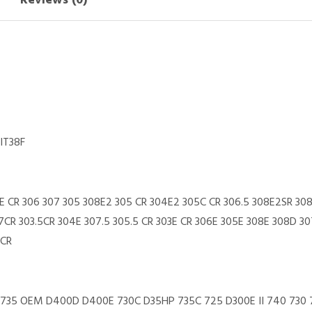
Reviews (0)
 IT38F
E CR 306 307 305 308E2 305 CR 304E2 305C CR 306.5 308E2SR 308
7CR 303.5CR 304E 307.5 305.5 CR 303E CR 306E 305E 308E 308D 3
3CR
 735 OEM D400D D400E 730C D35HP 735C 725 D300E II 740 730