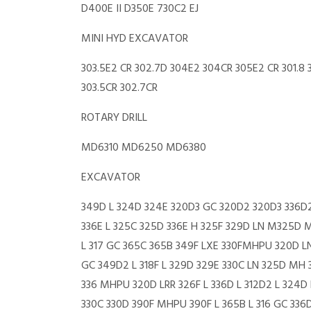
D400E II D350E 730C2 EJ
MINI HYD EXCAVATOR
303.5E2 CR 302.7D 304E2 304CR 305E2 CR 301.8 3
303.5CR 302.7CR
ROTARY DRILL
MD6310 MD6250 MD6380
EXCAVATOR
349D L 324D 324E 320D3 GC 320D2 320D3 336D
336E L 325C 325D 336E H 325F 329D LN M325D M
L 317 GC 365C 365B 349F LXE 330FMHPU 320D LN
GC 349D2 L 318F L 329D 329E 330C LN 325D MH 
336 MHPU 320D LRR 326F L 336D L 312D2 L 324D 
330C 330D 390F MHPU 390F L 365B L 316 GC 336D