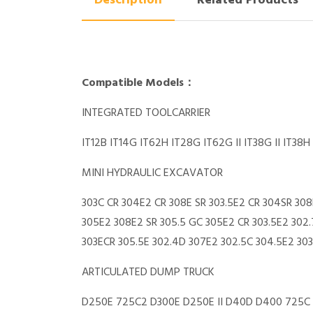
Description
Related Products
Compatible Models：
INTEGRATED TOOLCARRIER
IT12B IT14G IT62H IT28G IT62G II IT38G II IT38H
MINI HYDRAULIC EXCAVATOR
303C CR 304E2 CR 308E SR 303.5E2 CR 304SR 308
305E2 308E2 SR 305.5 GC 305E2 CR 303.5E2 302.
303ECR 305.5E 302.4D 307E2 302.5C 304.5E2 30
ARTICULATED DUMP TRUCK
D250E 725C2 D300E D250E II D40D D400 725C