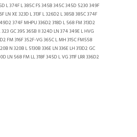
315D L 374F L 385C FS 345B 345C 345D 5230 349F
6F LN XE 323D L 313F L 326D2 L 385B 385C 374F
 349D2 374F MHPU 336D2 318D L 568 FM 313D2
 323 GC 395 365B II 324D LN 374 349E L HVG
20D2 FM 316F 352F-VG 365C L MH 315C FM558
320B N 320B L 5130B 336E LN 336E LH 313D2 GC
D LN 568 FM LL 318F 345D L VG 311F LRR 336D2