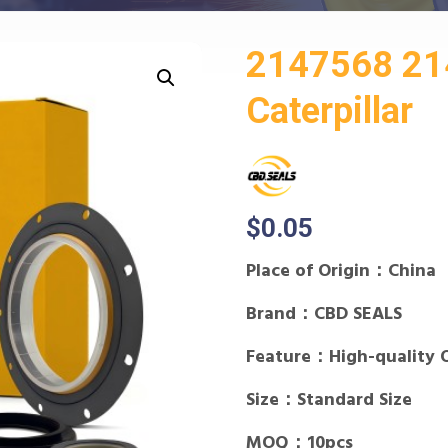
2147568 214
Caterpillar
$
0.05
Place of Origin：China
Brand：CBD SEALS
Feature：High-quality 
Size：Standard Size
MOQ：10pcs