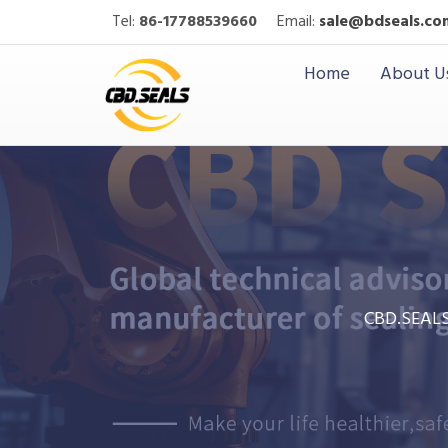
Tel:
86-17788539660
Email:
sale@bdseals.co
Home
About U
CBD.SEAL