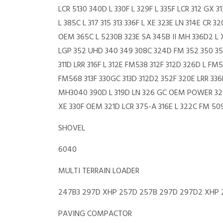
LCR 5130 340D L 330F L 329F L 335F LCR 312 GX 
L 385C L 317 315 313 336F L XE 323E LN 314E CR
OEM 365C L 5230B 323E SA 345B II MH 336D2 L
LGP 352 UHD 340 349 308C 324D FM 352 350 355 
311D LRR 316F L 312E FM538 312F 312D 326D L 
FM568 313F 330GC 313D 312D2 352F 320E LRR 336
MH3040 390D L 319D LN 326 GC OEM POWER 326D2
XE 330F OEM 321D LCR 375-A 316E L 322C FM 50
SHOVEL
6040
MULTI TERRAIN LOADER
247B3 297D XHP 257D 257B 297D 297D2 XHP 
PAVING COMPACTOR