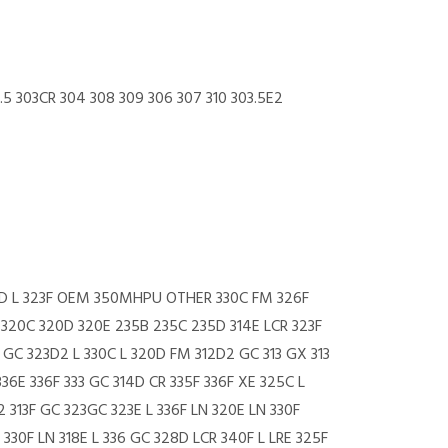
.5 303CR 304 308 309 306 307 310 303.5E2
4D L 323F OEM 350MHPU OTHER 330C FM 326F
 320C 320D 320E 235B 235C 235D 314E LCR 323F
GC 323D2 L 330C L 320D FM 312D2 GC 313 GX 313
6E 336F 333 GC 314D CR 335F 336F XE 325C L
 313F GC 323GC 323E L 336F LN 320E LN 330F
330F LN 318E L 336 GC 328D LCR 340F L LRE 325F