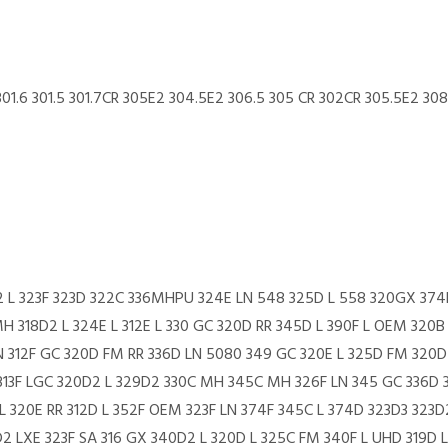
01.6 301.5 301.7CR 305E2 304.5E2 306.5 305 CR 302CR 305.5E2 308
2 L 323F 323D 322C 336MHPU 324E LN 548 325D L 558 320GX 37
H 318D2 L 324E L 312E L 330 GC 320D RR 345D L 390F L OEM 320B
 312F GC 320D FM RR 336D LN 5080 349 GC 320E L 325D FM 320D 
313F LGC 320D2 L 329D2 330C MH 345C MH 326F LN 345 GC 336D 33
L 320E RR 312D L 352F OEM 323F LN 374F 345C L 374D 323D3 323D2
2 LXE 323F SA 316 GX 340D2 L 320D L 325C FM 340F L UHD 319D L 