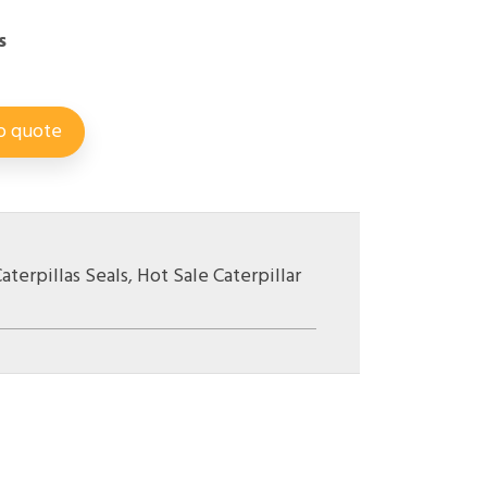
s
o quote
aterpillas Seals
,
Hot Sale Caterpillar