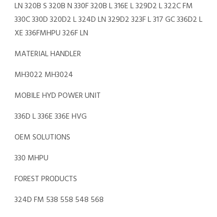
LN 320B S 320B N 330F 320B L 316E L 329D2 L 322C FM
330C 330D 320D2 L 324D LN 329D2 323F L 317 GC 336D2 L
XE 336FMHPU 326F LN
MATERIAL HANDLER
MH3022 MH3024
MOBILE HYD POWER UNIT
336D L 336E 336E HVG
OEM SOLUTIONS
330 MHPU
FOREST PRODUCTS
324D FM 538 558 548 568