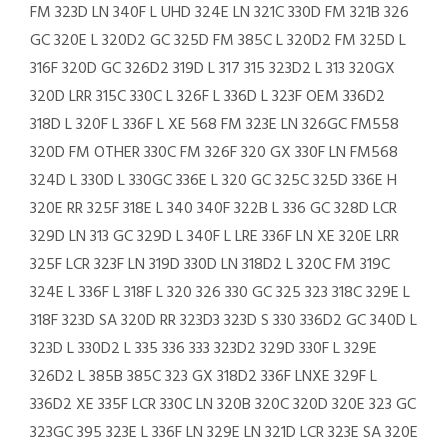
FM 323D LN 340F L UHD 324E LN 321C 330D FM 321B 326
GC 320E L 320D2 GC 325D FM 385C L 320D2 FM 325D L
316F 320D GC 326D2 319D L 317 315 323D2 L 313 320GX
320D LRR 315C 330C L 326F L 336D L 323F OEM 336D2
318D L 320F L 336F L XE 568 FM 323E LN 326GC FM558
320D FM OTHER 330C FM 326F 320 GX 330F LN FM568
324D L 330D L 330GC 336E L 320 GC 325C 325D 336E H
320E RR 325F 318E L 340 340F 322B L 336 GC 328D LCR
329D LN 313 GC 329D L 340F L LRE 336F LN XE 320E LRR
325F LCR 323F LN 319D 330D LN 318D2 L 320C FM 319C
324E L 336F L 318F L 320 326 330 GC 325 323 318C 329E L
318F 323D SA 320D RR 323D3 323D S 330 336D2 GC 340D L
323D L 330D2 L 335 336 333 323D2 329D 330F L 329E
326D2 L 385B 385C 323 GX 318D2 336F LNXE 329F L
336D2 XE 335F LCR 330C LN 320B 320C 320D 320E 323 GC
323GC 395 323E L 336F LN 329E LN 321D LCR 323E SA 320E