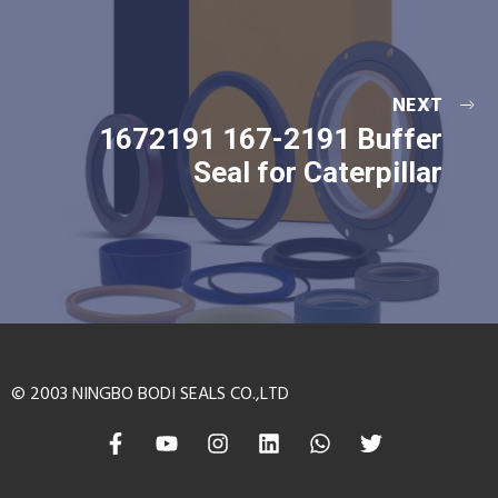
NEXT
1672191 167-2191 Buffer
Seal for Caterpillar
© 2003 NINGBO BODI SEALS CO.,LTD