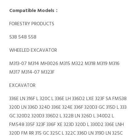
Compatible Models：
FORESTRY PRODUCTS
538 548 558
WHEELED EXCAVATOR
M313-07 M314 MH3026 M315 M322 M318 M319 M316
M317 M314-07 M323F
EXCAVATOR
336E LN 316F L 320C L 336E LH 336D2 LXE 323F SA FM538
320D LN 336D 324D 336E 324E 336F 320D3 GC 315D L 333
GC 320D2 320D3 336D2 L 322B LN 326D L 340D2 L
FM548 335F 323F 336F XE 323D 320D L 330D2 336E LNH
320D FM RR 315 GC 325C L 322C 336D LN 319D LN 325C